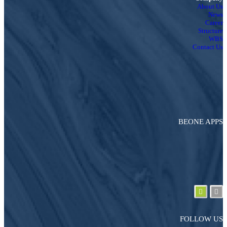
About Us
News
Career
Structure
WBS
Contact Us
BEONE APPS
FOLLOW US