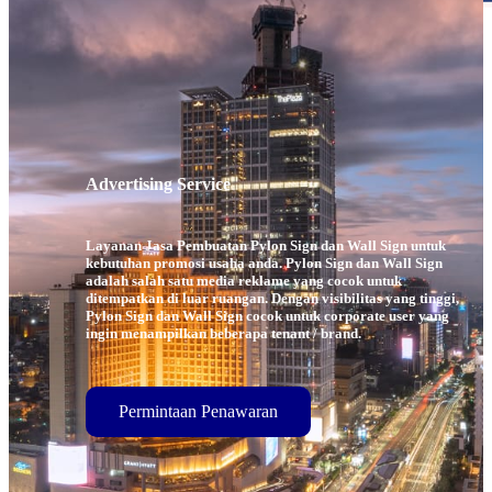
Menu
Advertising Service
Layanan Jasa Pembuatan Pylon Sign dan Wall Sign untuk
kebutuhan promosi usaha anda. Pylon Sign dan Wall Sign
adalah salah satu media reklame yang cocok untuk
ditempatkan di luar ruangan. Dengan visibilitas yang tinggi,
Pylon Sign dan Wall Sign cocok untuk corporate user yang
ingin menampilkan beberapa tenant / brand.
Permintaan Penawaran