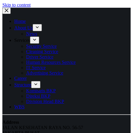
Skip to content
Home
About Us
News
Services
Security Service
Cleaning Service
Driver Service
Human Resources Service
IT Service
Advertising Service
Career
Structure
Komisaris BKP
Direksi BKP
Division Head BKP
WBS
Address
JALAN KESEHATAN RAYA NO. 56-57
JAKARTA PUSAT