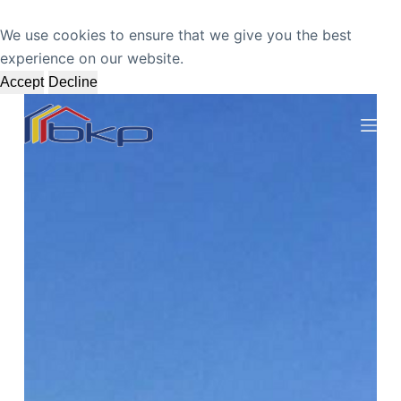
S
We use cookies to ensure that we give you the best
k
experience on our website.
i
Accept
Decline
p
t
o
c
o
n
t
e
n
t