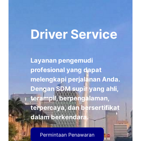
Driver Service
Layanan pengemudi
profesional yang dapat
melengkapi perjalanan Anda.
Dengan SDM supir yang ahli,
terampil, berpengalaman,
terpercaya, dan bersertifikat
dalam berkendara.
Permintaan Penawaran