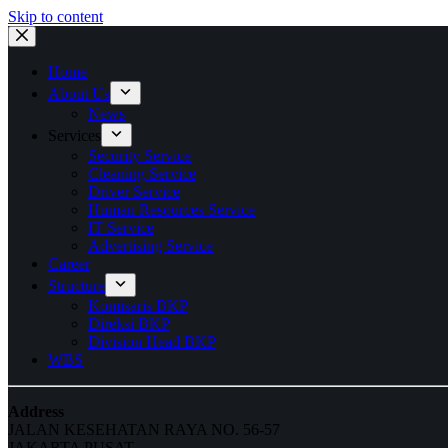
Skip to content
Home
About Us
News
Services
Security Service
Cleaning Service
Driver Service
Human Resources Service
IT Service
Advertising Service
Career
Structure
Komisaris BKP
Direksi BKP
Division Head BKP
WBS
Address
JALAN KESEHATAN RAYA NO. 56-57
JAKARTA PUSAT