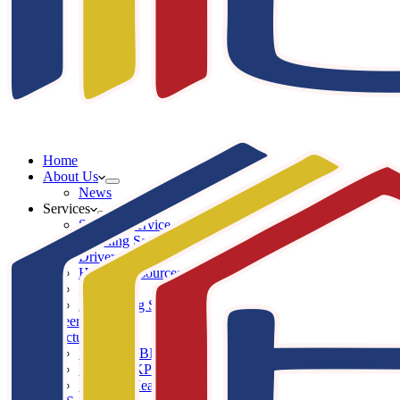
Home
About Us
News
Services
Security Service
Cleaning Service
Driver Service
Human Resources Service
IT Service
Advertising Service
Career
Structure
Komisaris BKP
Direksi BKP
Division Head BKP