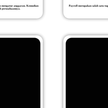
an mengatur anggaran. Kemudian
Payroll merupakan salah satu t
i perusahaannya.