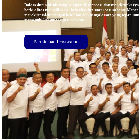
Dalam dunia bisnis yang kompetitif, mencari dan merekrut kary
berkualitas menjadi kunci keberhasilan suatu perusahaan. Menca
merekrut talent dengan keahlian dan pengalaman yang tepat unt
memenuhi kebutuhan perusahaan.
Permintaan Penawaran