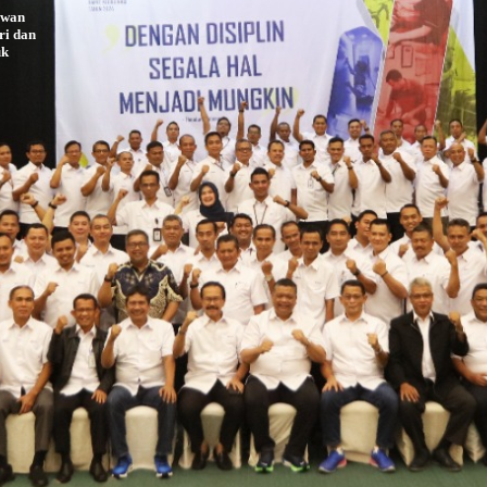
awan
ri dan
uk