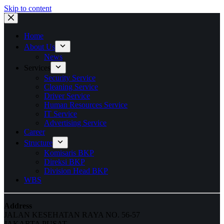
Skip to content
Home
About Us
News
Services
Security Service
Cleaning Service
Driver Service
Human Resources Service
IT Service
Advertising Service
Career
Structure
Komisaris BKP
Direksi BKP
Division Head BKP
WBS
Address
JALAN KESEHATAN RAYA NO. 56-57
JAKARTA PUSAT