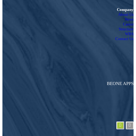
Company
About Us
News
Career
Structure
WBS
Contact Us
BEONE APPS